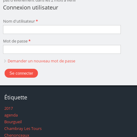
pas d'évènement dans les 2 mois à venir
Connexion utilisateur
Nom d'utilisateur
*
Mot de passe
*
Demander un nouveau mot de passe
Étiquette
2017
agenda
Bourgueil
Chambray Les Tours
Chenonceaux