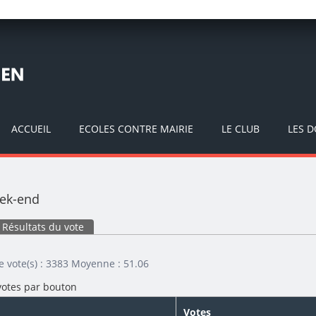
ACCUEIL
ECOLES CONTRE MAIRIE
LE CLUB
LES 
ek-end
 principaux
Résultats du vote
(onglet actif)
 vote(s) : 3383 Moyenne : 51.06
votes par bouton
Votes