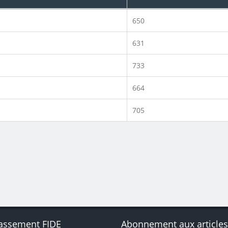
650
631
733
664
705
assement FIDE
Abonnement aux article