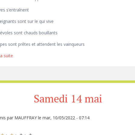
ves s’entraînent
eignants sont sur le qui vive
névoles sont chauds bouillants
pes sont prêtes et attendent les vainqueurs
la suite
de Le tournoi interscolaire du mardi 31 mai
Samedi 14 mai
mis par
MAUFFRAY
le mar, 10/05/2022 - 07:14