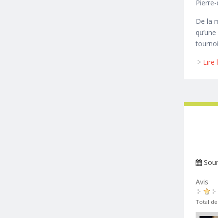
Pierre
De la m
qu’une
tournoi
Lire 
Sou
Avis
Total de