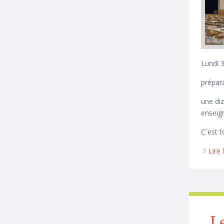
Lundi 
prépara
une diz
enseign
C´est 
Lire 
L