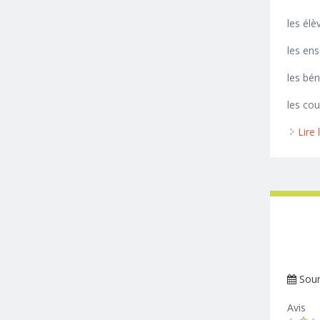
les élè
les ens
les bé
les cou
Lire 
Sou
Avis