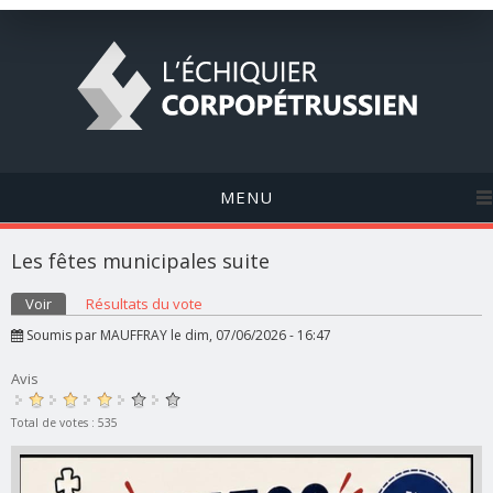
MENU
Les fêtes municipales suite
Onglets principaux
Voir
(onglet actif)
Résultats du vote
Soumis par
MAUFFRAY
le dim, 07/06/2026 - 16:47
Avis
Total de votes : 535